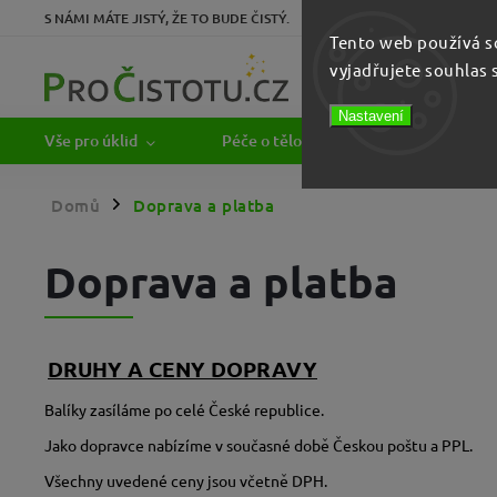
S NÁMI MÁTE JISTÝ, ŽE TO BUDE ČISTÝ.
Tento web používá s
Zákaznická podpor
vyjadřujete souhlas 
+420 777 115 
Nastavení
Vše pro úklid
Péče o tělo a ruce
Papírový
Domů
Doprava a platba
/
Doprava a platba
DRUHY A CENY DOPRAVY
Balíky zasíláme po celé České republice.
Jako dopravce nabízíme v současné době Českou poštu a PPL.
Všechny uvedené ceny jsou včetně DPH.