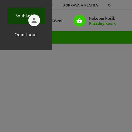
HODNOCENÍ OBCHODU
DOPRAVA A PLATBA
OBCHODNÍ 
Souhlasím
Nákupní košík
Přihlášení
Prázdný košík
Odmítnout
ost :-)