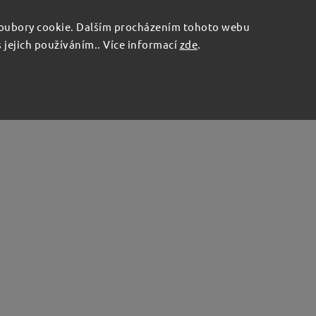
O NÁS
ČISTÝ BLOG
oubory cookie. Dalším procházením tohoto webu
a:
s jejich používáním.. Více informací
zde
.
717
Hledat
 program
Drobnosti do domácnosti
Něco pro rad