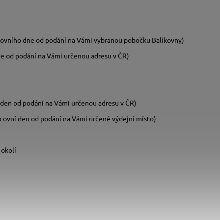
acovního dne od podání na Vámi vybranou pobočku Balíkovny)
ne od podání na Vámi určenou adresu v ČR)
í den od podání na Vámi určenou adresu v ČR)
racovní den od podání na Vámi určené výdejní místo)
 okolí