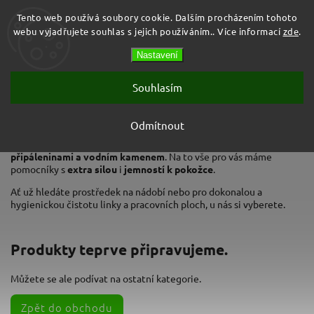
Tento web používá soubory cookie. Dalším procházením tohoto
webu vyjadřujete souhlas s jejich používáním.. Více informací
zde
.
Prázdný košík
Nastavení
Hledat
Souhlasím
Kuchyně
Odmítnout
V kuchyni bojujeme s odolnou špínou, zejména s
mastnotou,
připáleninami a vodním kamenem
. Na to vše pro vás máme
pomocníky s
extra silou
i
jemností k pokožce
.
Ať už hledáte prostředek na nádobí nebo pro dokonalou a
hygienickou čistotu linky a pracovních ploch, u nás si vyberete.
Produkty teprve připravujeme.
Můžete se ale podívat na ostatní kategorie.
Zpět do obchodu