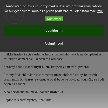
Tento web používá soubory cookie. Dalším procházením tohoto
webu vyjadřujete souhlas s jejich používáním.. Více informací
zde
.
Prázdný košík
Nastavení
Hledat
Souhlasím
Hadry, houbičky, drátěnky
Odmítnout
Pro efektivní úklid potřebujete správný hadr.
Utěrky z mikrovlákna,
měkké hadry i extra odolné hadry
na podlahu, to vše najde uplatnění
při úklidu domácnosti, kanceláře i ordinace.
Správný hadr usnadní
mytí oken, koupelny i utírání prachu
.
Pro mytí nádobí máme v sortimentu různé oblíbené druhy
houbiček
všech možných
barev a tvarů
. A co si budeme povídat, houbičky se hodí
nejen na nádobí.
A co nezvládne houbička. dokáže
drátěnka
.
Pojďte se s námi vyzbrojit na úklid.