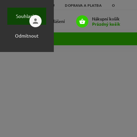
HODNOCENÍ OBCHODU
DOPRAVA A PLATBA
OBCHODNÍ 
Souhlasím
Nákupní košík
Přihlášení
Prázdný košík
Odmítnout
ost :-)