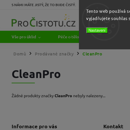
S NÁMI MÁTE JISTÝ, ŽE TO BUDE ČISTÝ.
Tento web používá s
Zákaznická podpor
vyjadřujete souhlas 
+420 777 115 
Nastavení
Vše pro úklid
Péče o tělo a ruce
Papírový
Domů
Prodávané značky
CleanPro
/
/
CleanPro
Žádné produkty značky
CleanPro
nebyly nalezeny...
Informace pro vás
Kontakt