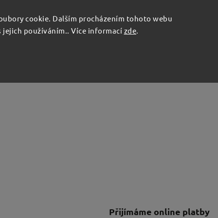
O NÁS
ČISTÝ BLOG
oubory cookie. Dalším procházením tohoto webu
a:
s jejich používáním.. Více informací
zde
.
717
Hledat
 program
Drobnosti do domácnosti
Něco pro rad
Přijímáme online platby