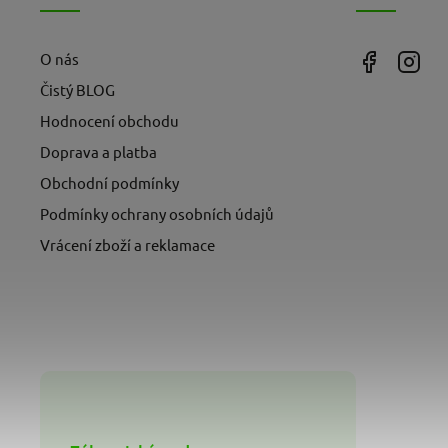
O nás
Čistý BLOG
Hodnocení obchodu
Doprava a platba
Obchodní podmínky
Podmínky ochrany osobních údajů
Vrácení zboží a reklamace