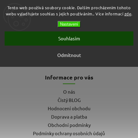
Tento web používá soubory cookie. Dalším procházením tohoto
webu vyjadřujete souhlas s jejich používáním.. Více informací
zde
.
Prázdný košík
Nastavení
Hledat
Souhlasím
Detoll
Odmítnout
Žádné produkty značky
Detoll
nebyly nalezeny...
Informace pro vás
O nás
Čistý BLOG
Hodnocení obchodu
Doprava a platba
Obchodní podmínky
Podmínky ochrany osobních údajů