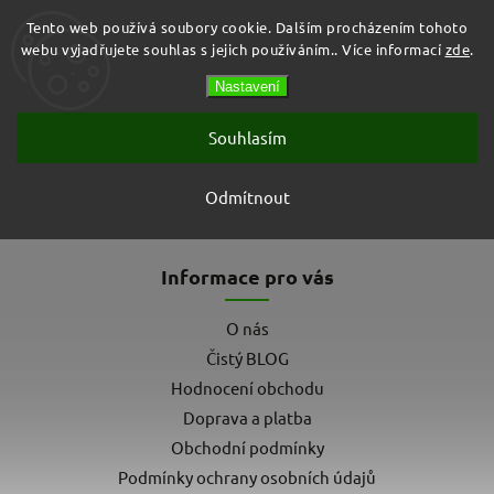
Tento web používá soubory cookie. Dalším procházením tohoto
webu vyjadřujete souhlas s jejich používáním.. Více informací
zde
.
Prázdný košík
Nastavení
Hledat
Souhlasím
L´UNICO
Odmítnout
Žádné produkty značky
L´UNICO
nebyly nalezeny...
Informace pro vás
O nás
Čistý BLOG
Hodnocení obchodu
Doprava a platba
Obchodní podmínky
Podmínky ochrany osobních údajů