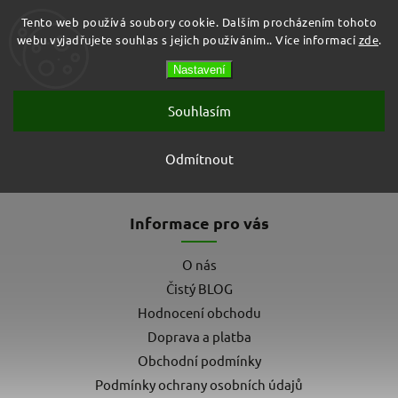
Tento web používá soubory cookie. Dalším procházením tohoto
webu vyjadřujete souhlas s jejich používáním.. Více informací
zde
.
Prázdný košík
Nastavení
Hledat
Souhlasím
Namo
Odmítnout
Žádné produkty značky
Namo
nebyly nalezeny...
Informace pro vás
O nás
Čistý BLOG
Hodnocení obchodu
Doprava a platba
Obchodní podmínky
Podmínky ochrany osobních údajů