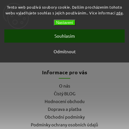
Tento web používá soubory cookie. Dalším procházením tohoto
webu vyjadřujete souhlas s jejich používáním.. Více informací
zde
.
Prázdný košík
Nastavení
Hledat
Souhlasím
PrimaSoft
Odmítnout
Žádné produkty značky
PrimaSoft
nebyly nalezeny...
Informace pro vás
O nás
Čistý BLOG
Hodnocení obchodu
Doprava a platba
Obchodní podmínky
Podmínky ochrany osobních údajů